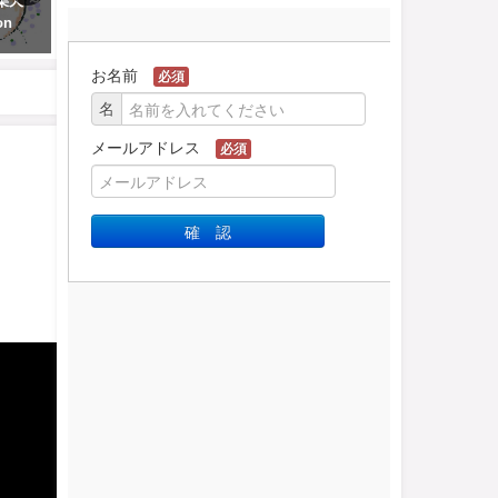
【１日目】100日後に墨絵が上達
【５日目】100日後に墨絵が上達
する柴犬 ～片隈でカボチャを描
する柴犬 ～内脈で竹を描く～
５
く～Sumi-e technique
Sumi-e technique
i
"KATAGUMA"
“UCHIMYAKU”
2020-08-19
2020-08-19