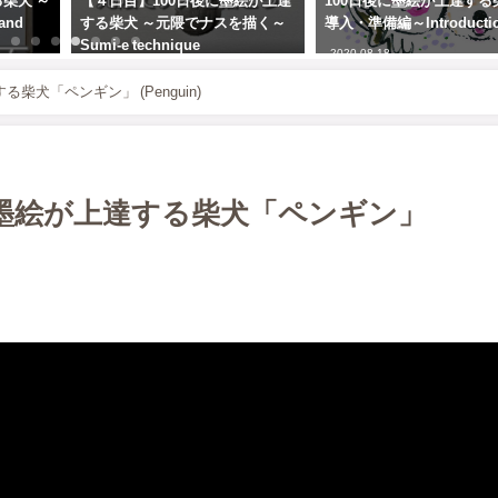
【４日目】100日後に墨絵が上達
100日後に墨絵が上達する柴犬 ～
する柴犬 ～元隈でナスを描く～
導入・準備編～Introduction
Sumi-e technique
2020-08-18
"MOTOGUMA"
柴犬「ペンギン」 (Penguin)
2020-08-19
に墨絵が上達する柴犬「ペンギン」
秒