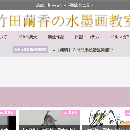
線は、私を描く ～墨幽玄の世界～
いて
100日柴犬
墨絵作品
日記・コラム
メルマガB
←【無料】３日間墨絵講座開催中！
無料３日間墨絵動画講座
100日柴犬
100日柴犬