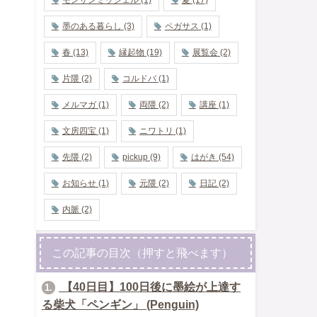
墨のある暮らし
(3)
ペガサス
(1)
春
(13)
縁起物
(19)
展覧会
(2)
片隈
(2)
コルドバ
(1)
メルマガ
(1)
両隈
(2)
講座
(1)
文房四宝
(1)
ニワトリ
(1)
先隈
(2)
pickup
(9)
はがき
(54)
お知らせ
(1)
元隈
(2)
日記
(2)
内脈
(2)
この記事の目次（押すと飛べます）
【40日目】100日後に墨絵が上達す
1.
る柴犬「ペンギン」 (Penguin)