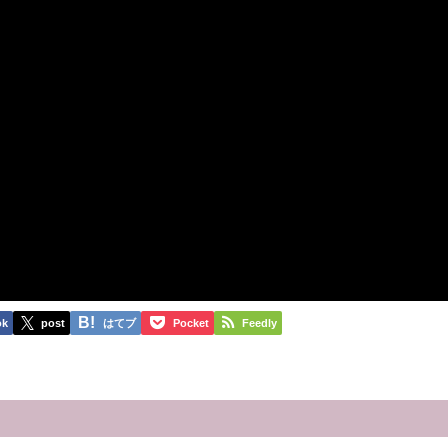
ok
post
はてブ
Pocket
Feedly