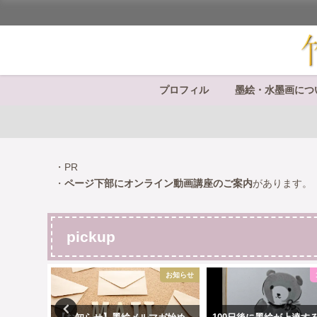
プロフィル
墨絵・水墨画につ
・PR
・
ページ下部にオンライン動画講座のご案内
があります。
pickup
お知らせ
100日柴犬