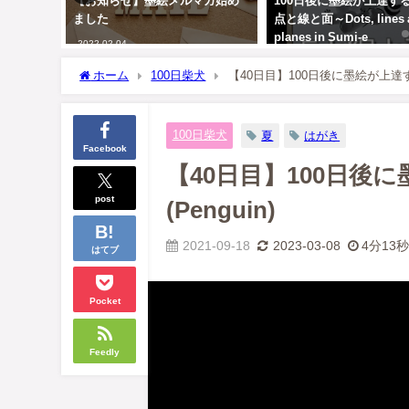
【お知らせ】墨絵メルマガ始め
100日後に墨絵が上達する柴犬 ～
ました
点と線と面～Dots, lines and
planes in Sumi-e
2022-02-04
2020-08-18
ホーム
100日柴犬
【40日目】100日後に墨絵が上達する
100日柴犬
夏
はがき
Facebook
【40日目】100日後
post
(Penguin)
2021-09-18
2023-03-08
4分13
はてブ
Pocket
Feedly