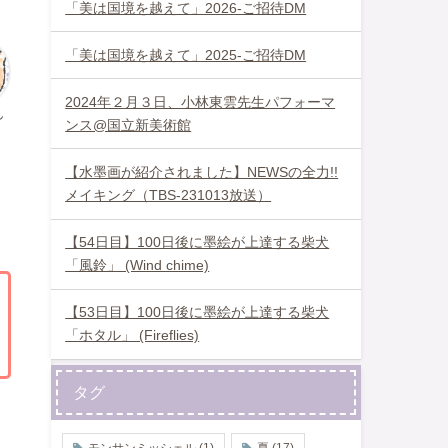
「美は国境を越えて」2026-ご招待DM
「美は国境を越えて」2025-ご招待DM
2024年２月３日、小林東雲先生パフォーマ
ん
ンス@国立新美術館
【水墨画が紹介されました】NEWSの全力!!
メイキング（TBS-231013放送）
【54日目】100日後に墨絵が上達する柴犬
「風鈴」 (Wind chime)
【53日目】100日後に墨絵が上達する柴犬
「ホタル」 (Fireflies)
タグ
モンサンミッシェル
(1)
夏
(17)