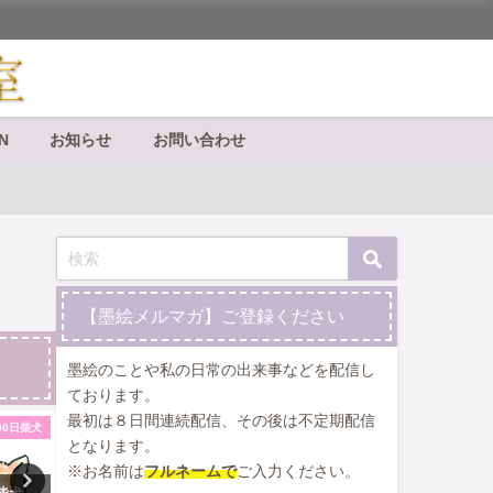
N
お知らせ
お問い合わせ
【墨絵メルマガ】ご登録ください
墨絵のことや私の日常の出来事などを配信し
ております。
最初は８日間連続配信、その後は不定期配信
100日柴犬
100日柴犬
となります。
※お名前は
フルネームで
ご入力ください。