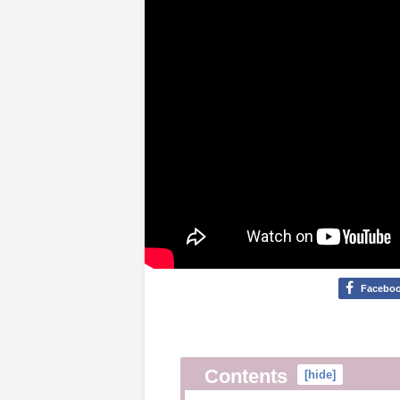
Facebo
Contents
[
hide
]