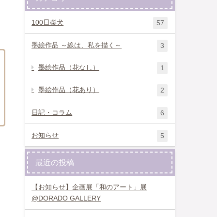
100日柴犬
57
墨絵作品 ～線は、私を描く～
3
墨絵作品（花なし）
1
墨絵作品（花あり）
2
日記・コラム
6
お知らせ
5
最近の投稿
【お知らせ】企画展「和のアート」展
@DORADO GALLERY