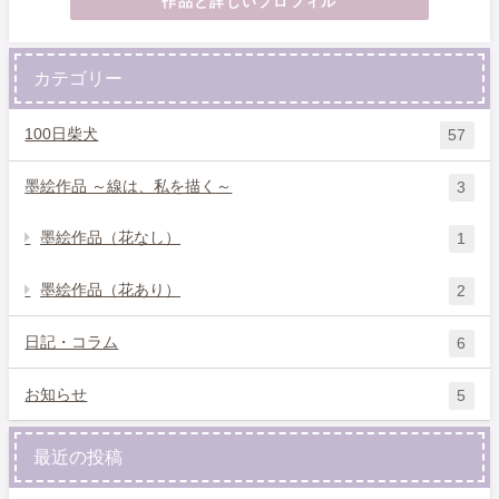
作品と詳しいプロフィル
カテゴリー
100日柴犬
57
墨絵作品 ～線は、私を描く～
3
墨絵作品（花なし）
1
墨絵作品（花あり）
2
日記・コラム
6
お知らせ
5
最近の投稿