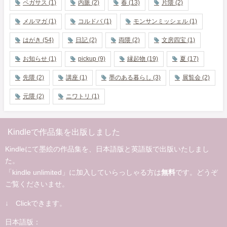
ペガサス
(1)
内脈
(2)
春
(13)
片隈
(2)
メルマガ
(1)
コルドバ
(1)
モンサンミッシェル
(1)
はがき
(54)
日記
(2)
両隈
(2)
文房四宝
(1)
お知らせ
(1)
pickup
(9)
縁起物
(19)
夏
(17)
先隈
(2)
講座
(1)
墨のある暮らし
(3)
展覧会
(2)
元隈
(2)
ニワトリ
(1)
Kindleで作品集を出版しました
Kindleにて墨絵の作品集を、日本語版と英語版で出版いたしまし
た。
「kindle unlimited」に加入していらっしゃる方は
無料
です。どうぞ
ご覧くださいませ。
↓ Clickできます。
日本語版：