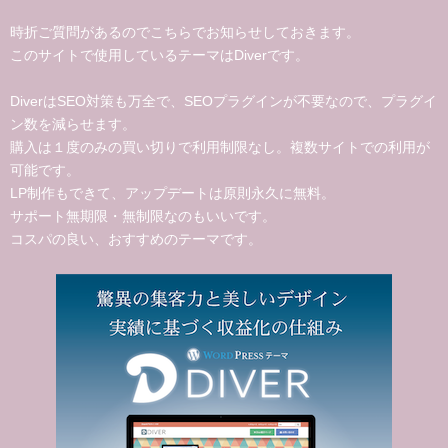
時折ご質問があるのでこちらでお知らせしておきます。
このサイトで使用しているテーマはDiverです。
DiverはSEO対策も万全で、SEOプラグインが不要なので、プラグイ
ン数を減らせます。
購入は１度のみの買い切りで利用制限なし。複数サイトでの利用が
可能です。
LP制作もできて、アップデートは原則永久に無料。
サポート無期限・無制限なのもいいです。
コスパの良い、おすすめのテーマです。