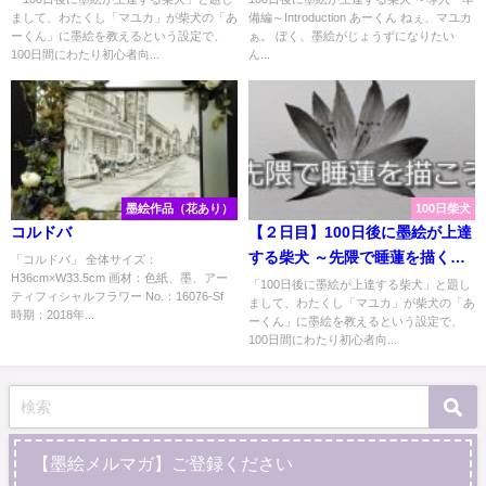
まして、わたくし「マユカ」が柴犬の「あ
備編～Introduction あーくん ねぇ、マユカ
ーくん」に墨絵を教えるという設定で、
ぁ。 ぼく、墨絵がじょうずになりたい
100日間にわたり初心者向...
ん...
墨絵作品（花あり）
100日柴犬
コルドバ
【２日目】100日後に墨絵が上達
する柴犬 ～先隈で睡蓮を描く～
「コルドバ」 全体サイズ：
H36cm×W33.5cm 画材：色紙、墨、アー
Sumi-e technique
「100日後に墨絵が上達する柴犬」と題し
ティフィシャルフラワー No.：16076-Sf
まして、わたくし「マユカ」が柴犬の「あ
"SAKIGUMA"
時期：2018年...
ーくん」に墨絵を教えるという設定で、
100日間にわたり初心者向...
【墨絵メルマガ】ご登録ください