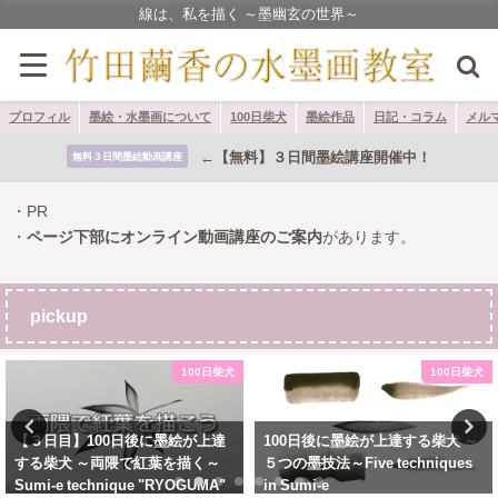
線は、私を描く ～墨幽玄の世界～
プロフィル
墨絵・水墨画について
100日柴犬
墨絵作品
日記・コラム
メル
←【無料】３日間墨絵講座開催中！
無料３日間墨絵動画講座
・PR
・
ページ下部にオンライン動画講座のご案内
があります。
pickup
100日柴犬
100日柴犬
【３日目】100日後に墨絵が上達
100日後に墨絵が上達する柴犬 ～
する柴犬 ～両隈で紅葉を描く～
５つの墨技法～Five techniques
Sumi-e technique "RYOGUMA"
in Sumi-e