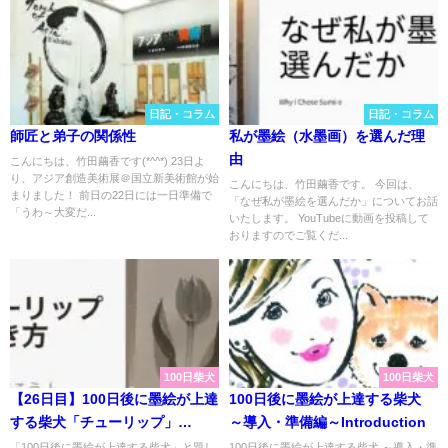
日記・コラム
日記・コラム
師匠と弟子の関係性
私が墨絵（水墨画）を選んだ理
由
こんにちは、竹田繭香です(*^^*) 23日よ
り、アジア創造美術展＠国立新美術館が始
こんにちは、竹田繭香です。 今回は、
まりました！ 前日の22日には一日準備で
「なぜ私が墨絵を選んだか」についてお話
「うわ～大変だ...
いたします。 YouTubeに動画を投稿して
おりますのでご覧くだ...
100日柴犬
100日柴犬
【26日目】100日後に墨絵が上達
100日後に墨絵が上達する柴犬
する柴犬「チューリップ」
～導入・準備編～Introduction
(Tulip)
「100日後に墨絵が上達する柴犬」と題し
100日後に墨絵が上達する柴犬 ～導入・準