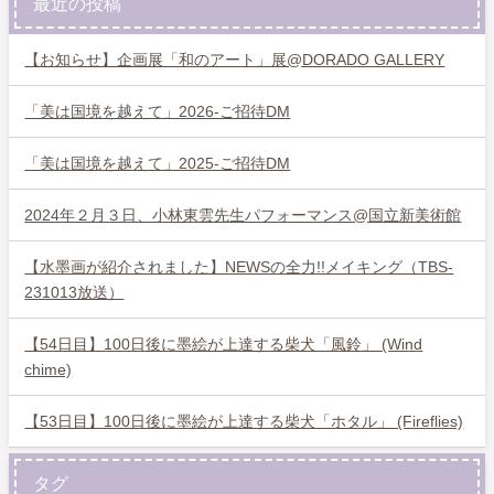
最近の投稿
【お知らせ】企画展「和のアート」展@DORADO GALLERY
「美は国境を越えて」2026-ご招待DM
「美は国境を越えて」2025-ご招待DM
2024年２月３日、小林東雲先生パフォーマンス@国立新美術館
【水墨画が紹介されました】NEWSの全力!!メイキング（TBS-
231013放送）
【54日目】100日後に墨絵が上達する柴犬「風鈴」 (Wind
chime)
【53日目】100日後に墨絵が上達する柴犬「ホタル」 (Fireflies)
タグ