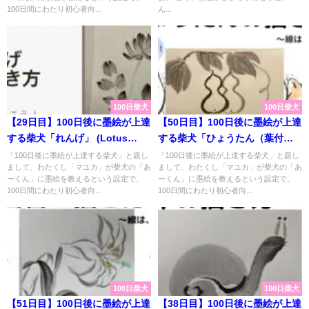
100日間にわたり初心者向...
ん...
100日柴犬
100日柴犬
【29日目】100日後に墨絵が上達
【50日目】100日後に墨絵が上達
する柴犬「れんげ」 (Lotus
する柴犬「ひょうたん（葉付
flower)
き）」 (Gourd)
「100日後に墨絵が上達する柴犬」と題し
「100日後に墨絵が上達する柴犬」と題し
まして、わたくし「マユカ」が柴犬の「あ
まして、わたくし「マユカ」が柴犬の「あ
ーくん」に墨絵を教えるという設定で、
ーくん」に墨絵を教えるという設定で、
100日間にわたり初心者向...
100日間にわたり初心者向...
100日柴犬
100日柴犬
【51日目】100日後に墨絵が上達
【38日目】100日後に墨絵が上達