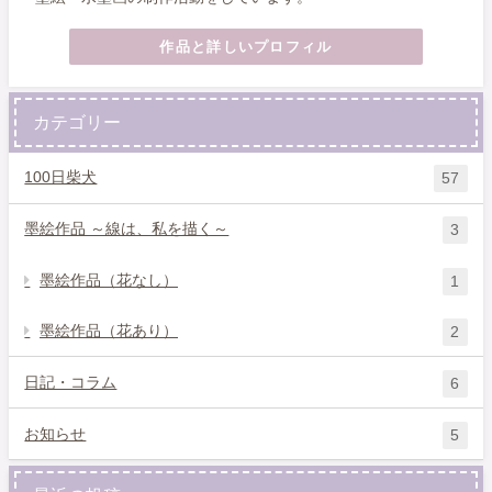
作品と詳しいプロフィル
カテゴリー
100日柴犬
57
墨絵作品 ～線は、私を描く～
3
墨絵作品（花なし）
1
墨絵作品（花あり）
2
日記・コラム
6
お知らせ
5