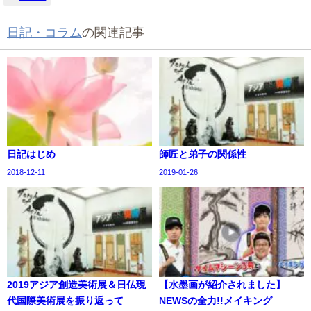
日記・コラム
の関連記事
日記はじめ
師匠と弟子の関係性
2018-12-11
2019-01-26
2019アジア創造美術展＆日仏現
【水墨画が紹介されました】
代国際美術展を振り返って
NEWSの全力!!メイキング