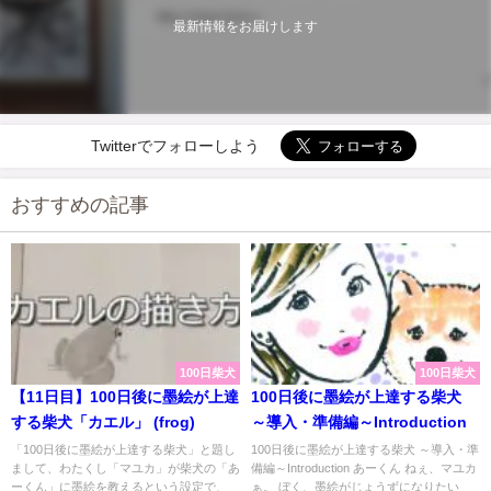
最新情報をお届けします
Twitterでフォローしよう
おすすめの記事
100日柴犬
100日柴犬
【11日目】100日後に墨絵が上達
100日後に墨絵が上達する柴犬
する柴犬「カエル」 (frog)
～導入・準備編～Introduction
「100日後に墨絵が上達する柴犬」と題し
100日後に墨絵が上達する柴犬 ～導入・準
まして、わたくし「マユカ」が柴犬の「あ
備編～Introduction あーくん ねぇ、マユカ
ーくん」に墨絵を教えるという設定で、
ぁ。 ぼく、墨絵がじょうずになりたい