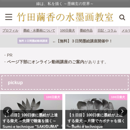
線は、私を描く ～墨幽玄の世界～
プロフィル
墨絵・水墨画について
100日柴犬
墨絵作品
日記・コラム
メル
←【無料】３日間墨絵講座開催中！
無料３日間墨絵動画講座
・PR
・
ページ下部にオンライン動画講座のご案内
があります。
pickup
100日柴犬
100日柴犬
【１日目】100日後に墨絵が上達
【５日目】100日後に墨絵が上達
する柴犬 ～片隈でカボチャを描く
する柴犬 ～内脈で竹を描く～
～Sumi-e technique
Sumi-e technique