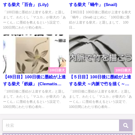
する柴犬「百合」 (Lily)
する柴犬「蝸牛」 (Snail)
「100日後に墨絵が上達する柴犬」と題し
【38日目】100日後に墨絵が上達する柴犬
まして、わたくし「マユカ」が柴犬の「あ
「蝸牛」 (Snail) はじめに 「100日後に墨
ーくん」に墨絵を教えるという設定で、
絵が上達する柴犬」と題しまして、 100
100日間にわたり初心者向...
日...
100日柴犬
100日柴犬
【49日目】100日後に墨絵が上達
【５日目】100日後に墨絵が上達
する柴犬「鉄線」 (Clematis
する柴犬 ～内脈で竹を描く～
florida)
Sumi-e technique
「100日後に墨絵が上達する柴犬」と題し
「100日後に墨絵が上達する柴犬」と題し
まして、わたくし「マユカ」が柴犬の「あ
まして、わたくし「マユカ」が柴犬の「あ
“UCHIMYAKU”
ーくん」に墨絵を教えるという設定で、
ーくん」に墨絵を教えるという設定で、
100日間にわたり初心者向...
100日間にわたり初心者向...