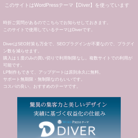
このサイトはWordPressテーマ【Diver】を使っています
時折ご質問があるのでこちらでお知らせしておきます。
このサイトで使用しているテーマはDiverです。
DiverはSEO対策も万全で、SEOプラグインが不要なので、プラグイ
ン数を減らせます。
購入は１度のみの買い切りで利用制限なし。複数サイトでの利用が
可能です。
LP制作もできて、アップデートは原則永久に無料。
サポート無期限・無制限なのもいいです。
コスパの良い、おすすめのテーマです。