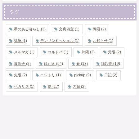
タグ
墨のある暮らし
(3)
文房四宝
(1)
両隈
(2)
講座
(1)
モンサンミッシェル
(1)
お知らせ
(1)
メルマガ
(1)
コルドバ
(1)
片隈
(2)
元隈
(2)
展覧会
(2)
はがき
(54)
春
(13)
縁起物
(19)
先隈
(2)
ニワトリ
(1)
pickup
(9)
日記
(2)
ペガサス
(1)
夏
(17)
内脈
(2)