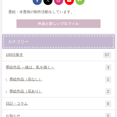
墨絵・水墨画の制作活動をしています。
作品と詳しいプロフィル
カテゴリー
100日柴犬
57
墨絵作品 ～線は、私を描く～
3
墨絵作品（花なし）
1
墨絵作品（花あり）
2
日記・コラム
6
お知らせ
5