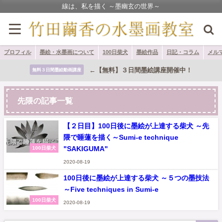
線は、私を描く ～墨幽玄の世界～
プロフィル
墨絵・水墨画について
100日柴犬
墨絵作品
日記・コラム
メル
←【無料】３日間墨絵講座開催中！
無料３日間墨絵動画講座
先隈の記事一覧
【２日目】100日後に墨絵が上達する柴犬 ～先
隈で睡蓮を描く～Sumi-e technique
"SAKIGUMA"
100日柴犬
2020-08-19
100日後に墨絵が上達する柴犬 ～５つの墨技法
～Five techniques in Sumi-e
100日柴犬
2020-08-19